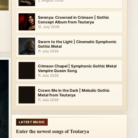
2. August 2026
Serenya: Crowned in Crimson | Gothic
Concept Album from Teutarya
12. July 2026
Sworn to the Light | Cinematic Symphonic
Gothic Metal
11. July 2026
Crimson Chapel | Symphonic Gothic Metal
Vampire Queen Song
11. July 2026
Crown Me in the Dark | Melodic Gothic
Metal from Teutarya
11. July 2026
LATEST MUSIC
Enter the newest songs of Teutarya