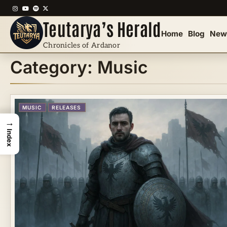
Skip
Instagram
YouTube
Spotify
X
to
Teutarya’s Herald
content
Home
Blog
New
Chronicles of Ardanor
Category:
Music
MUSIC
RELEASES
→
Index