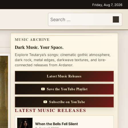
Friday, Aug 7, 2026
Search
for:
MUSIC ARCHIVE
Dark Music. Your Space.
Explore Teutarya’s songs: cinematic gothic atmosphere,
dark rock, metal edges, darkwave textures, and lore-
connected releases from Ardanor.
Latest Music Releases
Save the YouTube Playlist
Subscribe on YouTube
LATEST MUSIC RELEASES
When the Bells Fell Silent