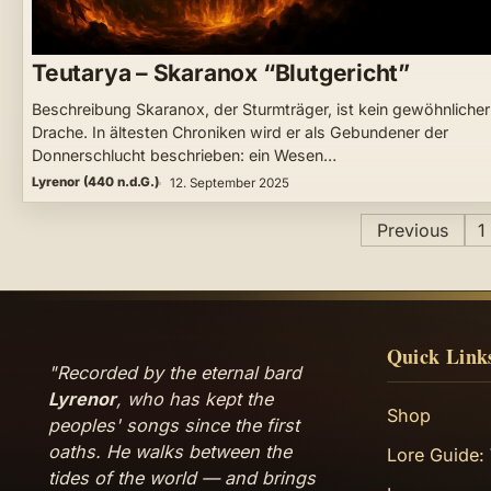
Teutarya – Skaranox “Blutgericht”
Beschreibung Skaranox, der Sturmträger, ist kein gewöhnlicher
Drache. In ältesten Chroniken wird er als Gebundener der
Donnerschlucht beschrieben: ein Wesen…
Lyrenor (440 n.d.G.)
12. September 2025
Posts
Previous
1
pagination
Quick Link
"Recorded by the eternal bard
Lyrenor
, who has kept the
Shop
peoples' songs since the first
oaths. He walks between the
Lore Guide:
tides of the world — and brings