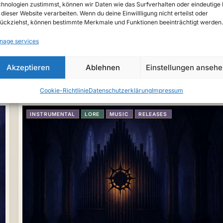
hnologien zustimmst, können wir Daten wie das Surfverhalten oder eindeutige 
 dieser Website verarbeiten. Wenn du deine Einwillligung nicht erteilst oder
ückziehst, können bestimmte Merkmale und Funktionen beeinträchtigt werden.
Teutarya – The Voice of the Griffin
nage services
Beschreibung Der Greif verkörpert Mut, Treue und Wachsam
– Wappenzeichen Teutaryas und Thema mehrerer Feste (Tag
Akzeptieren
Ablehnen
Einstellungen anseh
des Lichts, Greifenflug-Fest).Die Hauptstadt…
Lyrenor (813 n.d.G.)
12. September 2025
Cookie-Richtlinie
Datenschutzerklärung
Impressum
INSTRUMENTAL
LORE
MUSIC
RELEASES