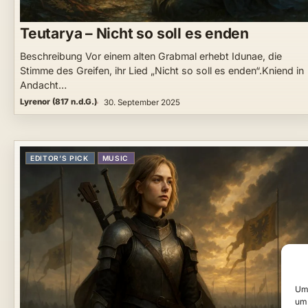
Teutarya – Nicht so soll es enden
Beschreibung Vor einem alten Grabmal erhebt Idunae, die
Stimme des Greifen, ihr Lied „Nicht so soll es enden“.Kniend in
Andacht…
Lyrenor (817 n.d.G.)
30. September 2025
EDITOR’S PICK
MUSIC
Um 
um 