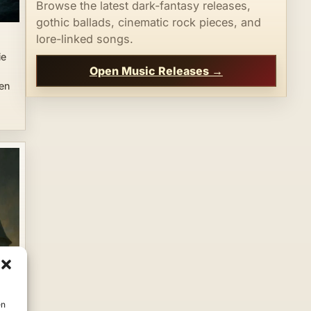
Browse the latest dark-fantasy releases,
gothic ballads, cinematic rock pieces, and
lore-linked songs.
ie
Open Music Releases →
ten
en