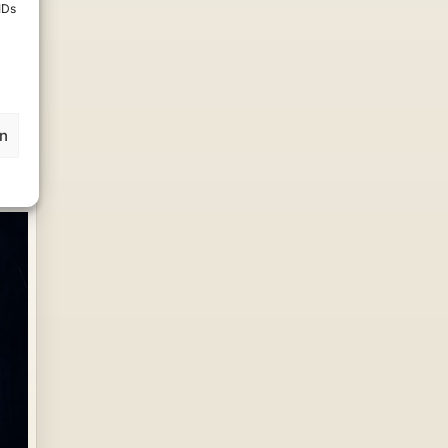
IDs
keit
en