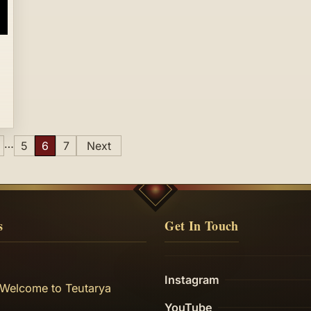
…
5
6
7
Next
s
Get In Touch
Instagram
 Welcome to Teutarya
YouTube