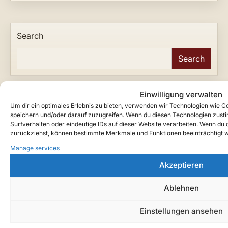
Search
Search
Einwilligung verwalten
New to Teutarya? Start with the archive paths below
Um dir ein optimales Erlebnis zu bieten, verwenden wir Technologien wie 
and follow the songs into the wider myth of Ardanor.
speichern und/oder darauf zuzugreifen. Wenn du diesen Technologien zust
Surfverhalten oder eindeutige IDs auf dieser Website verarbeiten. Wenn du de
zurückziehst, können bestimmte Merkmale und Funktionen beeinträchtigt 
Start Here
What Teutarya is and how the world connects.
Manage services
Akzeptieren
Lore Guide
Factions, rifts, eras, characters and core terms.
Ablehnen
Chronicles Timeline
Browse published entries by era and n.d.G. year.
Einstellungen ansehen