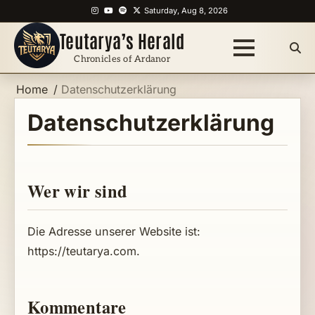
Skip
Instagram
YouTube
Spotify
X
Saturday, Aug 8, 2026
to
Teutarya’s Herald
content
Chronicles of Ardanor
Home
Datenschutzerklärung
Datenschutzerklärung
Wer wir sind
Die Adresse unserer Website ist:
https://teutarya.com.
Kommentare