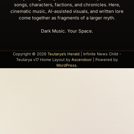
songs, characters, factions, and chronicles. Here,
cinematic music, AI-assisted visuals, and written lore
come together as fragments of a larger myth.
Dark Music. Your Space.
Copyright © 2026
Teutarya’s Herald
| Infinite News Child -
Teutarya v17 Home Layout by
Ascendoor
| Powered by
WordPress
.