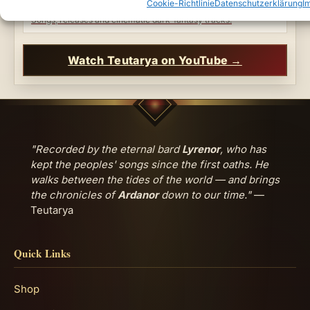
Cookie-Richtlinie
Datenschutzerklärung
I
Music Archive
Songs, releases and cinematic dark-fantasy tracks.
Watch Teutarya on YouTube →
"Recorded by the eternal bard
Lyrenor
, who has
kept the peoples' songs since the first oaths. He
walks between the tides of the world — and brings
the chronicles of
Ardanor
down to our time."
—
Teutarya
Quick Links
Shop