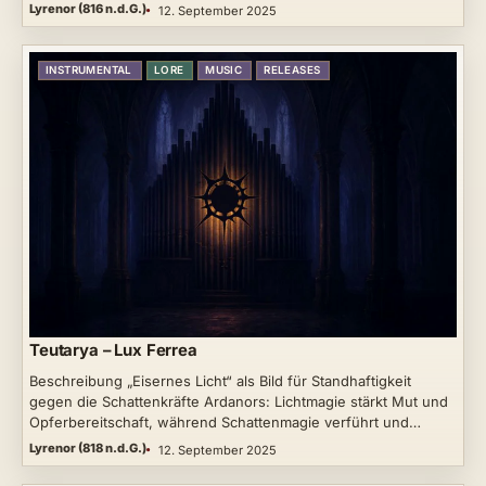
Lyrenor (816 n.d.G.)
12. September 2025
INSTRUMENTAL
LORE
MUSIC
RELEASES
Teutarya – Lux Ferrea
Beschreibung „Eisernes Licht“ als Bild für Standhaftigkeit
gegen die Schattenkräfte Ardanors: Lichtmagie stärkt Mut und
Opferbereitschaft, während Schattenmagie verführt und…
Lyrenor (818 n.d.G.)
12. September 2025