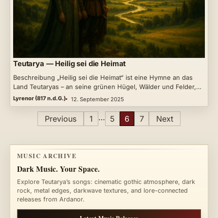
Teutarya — Heilig sei die Heimat
Beschreibung „Heilig sei die Heimat“ ist eine Hymne an das
Land Teutaryas – an seine grünen Hügel, Wälder und Felder,…
Lyrenor (817 n.d.G.)
12. September 2025
Posts
…
Previous
1
5
6
7
Next
pagination
MUSIC ARCHIVE
Dark Music. Your Space.
Explore Teutarya’s songs: cinematic gothic atmosphere, dark
rock, metal edges, darkwave textures, and lore-connected
releases from Ardanor.