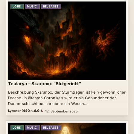
LORE
MUSIC
RELEASES
Teutarya – Skaranox “Blutgericht”
Beschreibung Skaranox, der Sturmträger, ist kein gewöhnlicher
Drache. In ältesten Chroniken wird er als Gebundener der
Donnerschlucht beschrieben: ein Wesen…
Lyrenor (440 n.d.G.)
12. September 2025
LORE
MUSIC
RELEASES