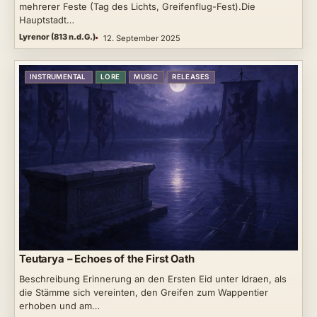
mehrerer Feste (Tag des Lichts, Greifenflug-Fest).Die
Hauptstadt…
Lyrenor (813 n.d.G.)
12. September 2025
INSTRUMENTAL
LORE
MUSIC
RELEASES
Teutarya – Echoes of the First Oath
Beschreibung Erinnerung an den Ersten Eid unter Idraen, als
die Stämme sich vereinten, den Greifen zum Wappentier
erhoben und am…