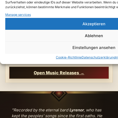
Surfverhalten oder eindeutige IDs auf dieser Website verarbeiten. Wenn du de
Crown Me in the Dark | Melodic Gothic Metal
zurückziehst, können bestimmte Merkmale und Funktionen beeinträchtigt 
from Teutarya
Manage services
11. July 2026
Akzeptieren
LATEST MUSIC
Ablehnen
Enter the newest songs of Teutarya
Einstellungen ansehen
Browse the latest dark-fantasy releases, gothic
ballads, cinematic rock pieces, and lore-linked
Cookie-Richtlinie
Datenschutzerklärung
I
songs.
Open Music Releases →
"Recorded by the eternal bard
Lyrenor
, who has
kept the peoples' songs since the first oaths. He