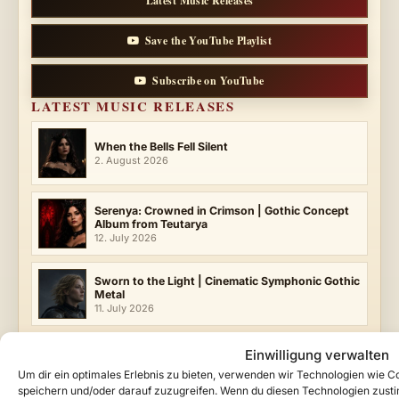
Latest Music Releases
Save the YouTube Playlist
Subscribe on YouTube
LATEST MUSIC RELEASES
When the Bells Fell Silent
2. August 2026
Serenya: Crowned in Crimson | Gothic Concept
Album from Teutarya
12. July 2026
Sworn to the Light | Cinematic Symphonic Gothic
Metal
11. July 2026
Crimson Chapel | Symphonic Gothic Metal
Einwilligung verwalten
Vampire Queen Song
Um dir ein optimales Erlebnis zu bieten, verwenden wir Technologien wie 
11. July 2026
speichern und/oder darauf zuzugreifen. Wenn du diesen Technologien zust