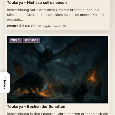
Teutarya – Nicht so soll es enden
Beschreibung Vor einem alten Grabmal erhebt Idunae, die
Stimme des Greifen, ihr Lied „Nicht so soll es enden“.Kniend in
Andacht…
Lyrenor (817 n.d.G.)
30. September 2025
MUSIC
RELEASES
→
Index
Teutarya – Bestien der Schatten
Beschreibung In den finsteren Jahrhunderten erhoben sich die