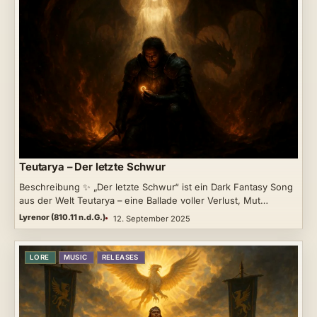
Teutarya – Der letzte Schwur
Beschreibung ✨ „Der letzte Schwur“ ist ein Dark Fantasy Song
aus der Welt Teutarya – eine Ballade voller Verlust, Mut…
Lyrenor (810.11 n.d.G.)
12. September 2025
LORE
MUSIC
RELEASES