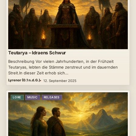
Teutarya – Idraens Schwur
Beschreibung Vor vielen Jahrhunderten, in der Frühzeit
Teutaryas, lebten die Stämme zerstreut und im dauernden
Streit.In dieser Zeit erhob sich…
Lyrenor (0.1 n.d.G.)
12. September 2025
LORE
MUSIC
RELEASES