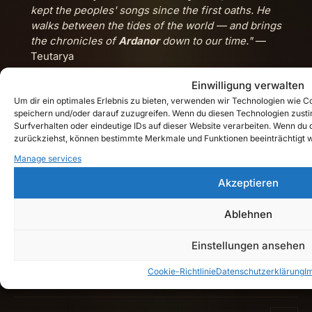
kept the peoples' songs since the first oaths. He
walks between the tides of the world — and brings
the chronicles of
Ardanor
down to our time."
—
Teutarya
Einwilligung verwalten
Quick Links
Um dir ein optimales Erlebnis zu bieten, verwenden wir Technologien wie 
speichern und/oder darauf zuzugreifen. Wenn du diesen Technologien zust
Surfverhalten oder eindeutige IDs auf dieser Website verarbeiten. Wenn du de
Shop
zurückziehst, können bestimmte Merkmale und Funktionen beeinträchtigt 
Manage services
Lore Guide: Welcome to Teutarya
Akzeptieren
Impressum
Datenschutzerklärung
Ablehnen
Cookie-Richtlinie (EU)
Einstellungen ansehen
Get In Touch
Cookie-Richtlinie
Datenschutzerklärung
I