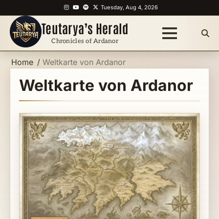
Skip
Instagram
YouTube
Spotify
X
Tuesday, Aug 4, 2026
to
Teutarya’s Herald
content
Chronicles of Ardanor
Home
Weltkarte von Ardanor
Weltkarte von Ardanor