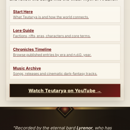
Start Here
What Teutarya is and how the world connects.
Lore Guide
Factions, rifts, eras, characters and core terms.
Chronicles Timeline
Browse published entries by era and n.d.G. year.
Music Archive
Songs, releases and cinematic dark-fantasy tracks.
Watch Teutarya on YouTube →
"Recorded by the eternal bard
Lyrenor
, who has