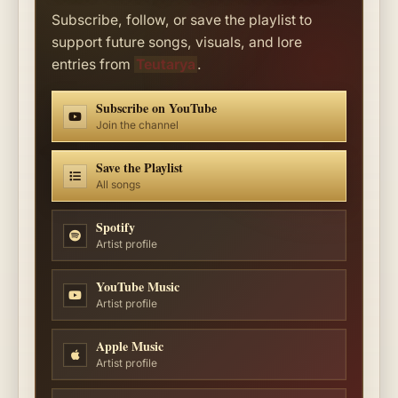
Subscribe, follow, or save the playlist to
support future songs, visuals, and lore
entries from
Teutarya
.
Subscribe on YouTube
Join the channel
Save the Playlist
All songs
Spotify
Artist profile
YouTube Music
Artist profile
Apple Music
Artist profile