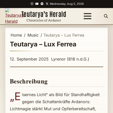
Skip
Instagram
YouTube
Spotify
X
Wednesday, Aug 5, 2026
to
Teutarya’s Herald
content
Chronicles of Ardanor
Home
Music
Teutarya – Lux Ferrea
Teutarya – Lux Ferrea
12. September 2025
Lyrenor (818 n.d.G.)
Beschreibung
„E
isernes Licht“ als Bild für Standhaftigkeit
gegen die Schattenkräfte Ardanors:
Lichtmagie stärkt Mut und Opferbereitschaft,