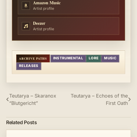
Amazon Music
Artist profile
Deezer
Artist profile
INSTRUMENTAL
LORE
MUSIC
RELEASES
Post
Teutarya – Skaranox
Teutarya – Echoes of the
“Blutgericht”
First Oath
navigation
Related Posts