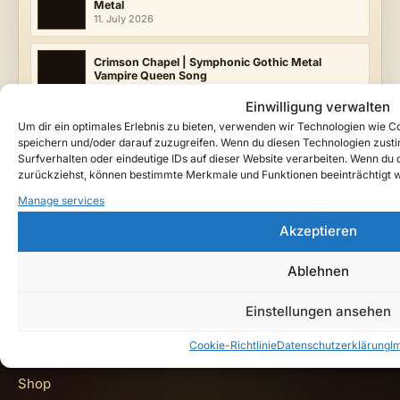
Metal
11. July 2026
Crimson Chapel | Symphonic Gothic Metal
Vampire Queen Song
11. July 2026
Einwilligung verwalten
Um dir ein optimales Erlebnis zu bieten, verwenden wir Technologien wie 
speichern und/oder darauf zuzugreifen. Wenn du diesen Technologien zust
Surfverhalten oder eindeutige IDs auf dieser Website verarbeiten. Wenn du de
zurückziehst, können bestimmte Merkmale und Funktionen beeinträchtigt 
Manage services
"Recorded by the eternal bard
Lyrenor
, who has
kept the peoples' songs since the first oaths. He
Akzeptieren
walks between the tides of the world — and brings
the chronicles of
Ardanor
down to our time."
—
Ablehnen
Teutarya
Einstellungen ansehen
Quick Links
Cookie-Richtlinie
Datenschutzerklärung
I
Shop