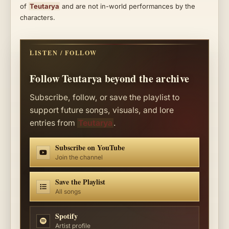
of
Teutarya
and are not in-world performances by the
characters.
LISTEN / FOLLOW
Follow Teutarya beyond the archive
Subscribe, follow, or save the playlist to
support future songs, visuals, and lore
entries from
Teutarya
.
Subscribe on YouTube
Join the channel
Save the Playlist
All songs
Spotify
Artist profile