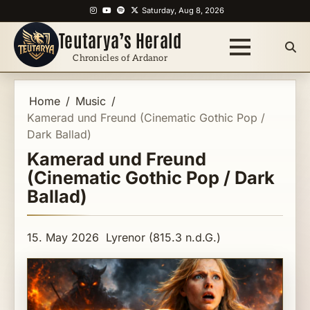
Skip
Instagram
YouTube
Spotify
X
Saturday, Aug 8, 2026
to
Teutarya’s Herald
content
Chronicles of Ardanor
Home
Music
Kamerad und Freund (Cinematic Gothic Pop /
Dark Ballad)
Kamerad und Freund
(Cinematic Gothic Pop / Dark
Ballad)
15. May 2026
Lyrenor (815.3 n.d.G.)