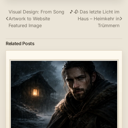
Post
Visual Design: From Song
🎵🥀 Das letzte Licht im
Artwork to Website
Haus – Heimkehr in
navigation
Featured Image
Trümmern
Related Posts