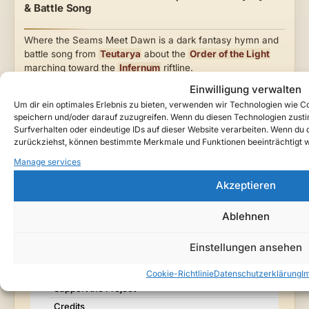
& Battle Song
Where the Seams Meet Dawn is a dark fantasy hymn and
battle song from
Teutarya
about the
Order of the Light
marching toward the
Infernum
riftline.
Einwilligung verwalten
Um dir ein optimales Erlebnis zu bieten, verwenden wir Technologien wie 
Toggle Ta
Table of Contents
speichern und/oder darauf zuzugreifen. Wenn du diesen Technologien zust
Surfverhalten oder eindeutige IDs auf dieser Website verarbeiten. Wenn du de
zurückziehst, können bestimmte Merkmale und Funktionen beeinträchtigt 
🎵🥀 Teutarya – Kamerad und Freund (Cinematic Gothic
Manage services
Pop / Dark Ballad)
Watch / Listen
Akzeptieren
About This Song
Ablehnen
Lore Context
Story Notes
Einstellungen ansehen
Lyrics / Key Lines
Listen / Follow Teutarya
Cookie-Richtlinie
Datenschutzerklärung
I
Support the Project
Credits