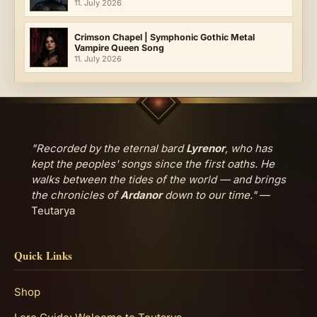
11. July 2026
Crimson Chapel | Symphonic Gothic Metal
Vampire Queen Song
11. July 2026
"Recorded by the eternal bard
Lyrenor
, who has
kept the peoples' songs since the first oaths. He
walks between the tides of the world — and brings
the chronicles of
Ardanor
down to our time."
—
Teutarya
Quick Links
Shop