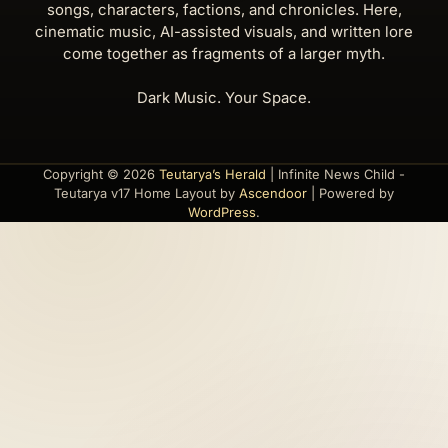
songs, characters, factions, and chronicles. Here,
cinematic music, AI-assisted visuals, and written lore
come together as fragments of a larger myth.
Dark Music. Your Space.
Copyright © 2026
Teutarya’s Herald
| Infinite News Child -
Teutarya v17 Home Layout by
Ascendoor
| Powered by
WordPress
.