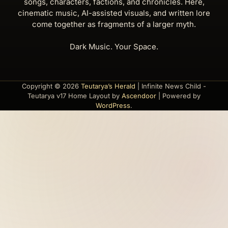
songs, characters, factions, and chronicles. Here,
cinematic music, AI-assisted visuals, and written lore
come together as fragments of a larger myth.
Dark Music. Your Space.
Copyright © 2026
Teutarya’s Herald
| Infinite News Child -
Teutarya v17 Home Layout by
Ascendoor
| Powered by
WordPress
.