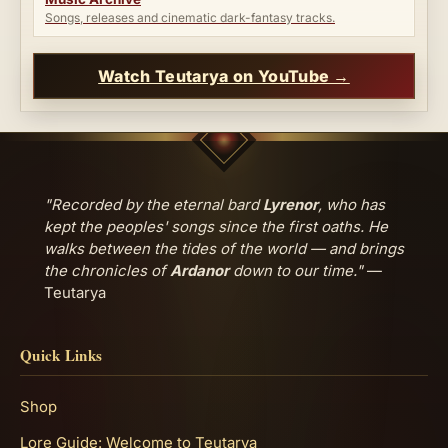
Songs, releases and cinematic dark-fantasy tracks.
Watch Teutarya on YouTube →
"Recorded by the eternal bard
Lyrenor
, who has
kept the peoples' songs since the first oaths. He
walks between the tides of the world — and brings
the chronicles of
Ardanor
down to our time."
—
Teutarya
Quick Links
Shop
Lore Guide: Welcome to Teutarya