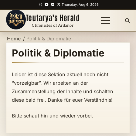
Skip
Instagram
YouTube
Spotify
X
Thursday, Aug 6, 2026
to
Teutarya’s Herald
content
Chronicles of Ardanor
Home
Politik & Diplomatie
Politik & Diplomatie
Leider ist diese Sektion aktuell noch nicht
“vorzeigbar”. Wir arbeiten an der
Zusammenstellung der Inhalte und schalten
diese bald frei. Danke für euer Verständnis!
Bitte schaut hin und wieder vorbei.