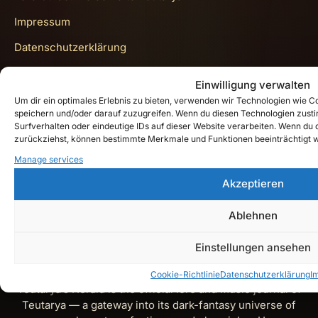
Impressum
Datenschutzerklärung
Cookie-Richtlinie (EU)
Einwilligung verwalten
Um dir ein optimales Erlebnis zu bieten, verwenden wir Technologien wie 
Get In Touch
speichern und/oder darauf zuzugreifen. Wenn du diesen Technologien zust
Surfverhalten oder eindeutige IDs auf dieser Website verarbeiten. Wenn du de
zurückziehst, können bestimmte Merkmale und Funktionen beeinträchtigt 
Instagram
Manage services
Akzeptieren
YouTube
Ablehnen
Spotify
X
Einstellungen ansehen
Cookie-Richtlinie
Datenschutzerklärung
I
Teutarya’s Herald is the official lore and music journal of
Teutarya — a gateway into its dark-fantasy universe of