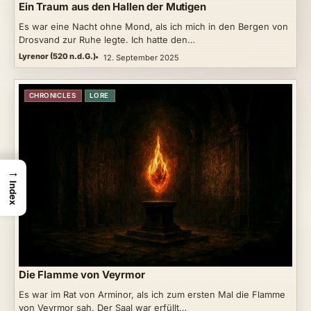
Ein Traum aus den Hallen der Mutigen
Es war eine Nacht ohne Mond, als ich mich in den Bergen von
Drosvand zur Ruhe legte. Ich hatte den…
Lyrenor (520 n.d.G.)
12. September 2025
CHRONICLES
LORE
→
Index
Die Flamme von Veyrmor
Es war im Rat von Arminor, als ich zum ersten Mal die Flamme
von Veyrmor sah. Der Saal war erfüllt…