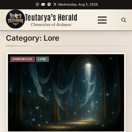
Skip
Instagram
YouTube
Spotify
X
Wednesday, Aug 5, 2026
to
Teutarya’s Herald
content
Chronicles of Ardanor
Category:
Lore
CHRONICLES
LORE