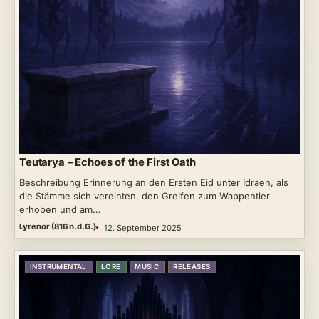
Teutarya – Echoes of the First Oath
Beschreibung Erinnerung an den Ersten Eid unter Idraen, als
die Stämme sich vereinten, den Greifen zum Wappentier
erhoben und am…
Lyrenor (816 n.d.G.)
12. September 2025
INSTRUMENTAL
LORE
MUSIC
RELEASES