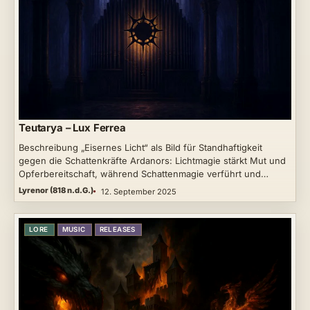
Teutarya – Lux Ferrea
Beschreibung „Eisernes Licht“ als Bild für Standhaftigkeit
gegen die Schattenkräfte Ardanors: Lichtmagie stärkt Mut und
Opferbereitschaft, während Schattenmagie verführt und…
Lyrenor (818 n.d.G.)
12. September 2025
LORE
MUSIC
RELEASES