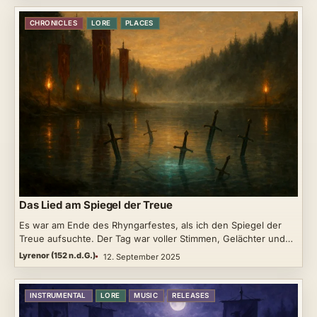
CHRONICLES
LORE
PLACES
Das Lied am Spiegel der Treue
Es war am Ende des Rhyngarfestes, als ich den Spiegel der
Treue aufsuchte. Der Tag war voller Stimmen, Gelächter und…
Lyrenor (152 n.d.G.)
12. September 2025
INSTRUMENTAL
LORE
MUSIC
RELEASES