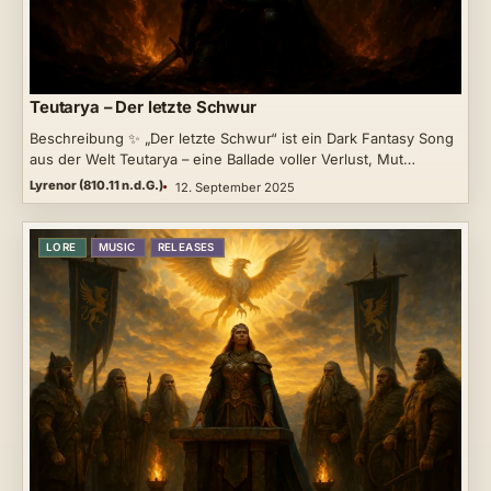
Teutarya – Der letzte Schwur
Beschreibung ✨ „Der letzte Schwur“ ist ein Dark Fantasy Song
aus der Welt Teutarya – eine Ballade voller Verlust, Mut…
Lyrenor (810.11 n.d.G.)
12. September 2025
LORE
MUSIC
RELEASES