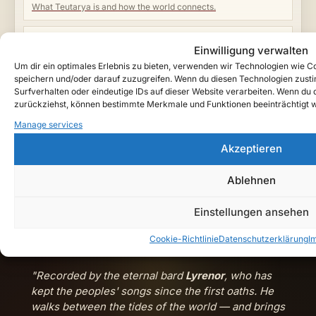
What Teutarya is and how the world connects.
Lore Guide
Einwilligung verwalten
Factions, rifts, eras, characters and core terms.
Um dir ein optimales Erlebnis zu bieten, verwenden wir Technologien wie 
speichern und/oder darauf zuzugreifen. Wenn du diesen Technologien zust
Chronicles Timeline
Surfverhalten oder eindeutige IDs auf dieser Website verarbeiten. Wenn du de
Browse published entries by era and n.d.G. year.
zurückziehst, können bestimmte Merkmale und Funktionen beeinträchtigt 
Manage services
Music Archive
Songs, releases and cinematic dark-fantasy tracks.
Akzeptieren
Ablehnen
Watch Teutarya on YouTube →
Einstellungen ansehen
Cookie-Richtlinie
Datenschutzerklärung
I
"Recorded by the eternal bard
Lyrenor
, who has
kept the peoples' songs since the first oaths. He
walks between the tides of the world — and brings