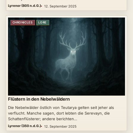
Lyrenor (805 n.d.G.)
12. September 2025
CHRONICLES
LORE
Flüstern in den Nebelwäldern
Die Nebelwälder östlich von Teutarya gelten seit jeher als
verflucht. Manche sagen, dort lebten die Serevayn, die
Schattenflüsterer; andere berichten…
Lyrenor (350 n.d.G.)
12. September 2025