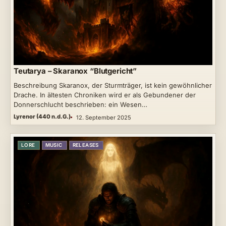
Teutarya – Skaranox “Blutgericht”
Beschreibung Skaranox, der Sturmträger, ist kein gewöhnlicher
Drache. In ältesten Chroniken wird er als Gebundener der
Donnerschlucht beschrieben: ein Wesen…
Lyrenor (440 n.d.G.)
12. September 2025
LORE
MUSIC
RELEASES